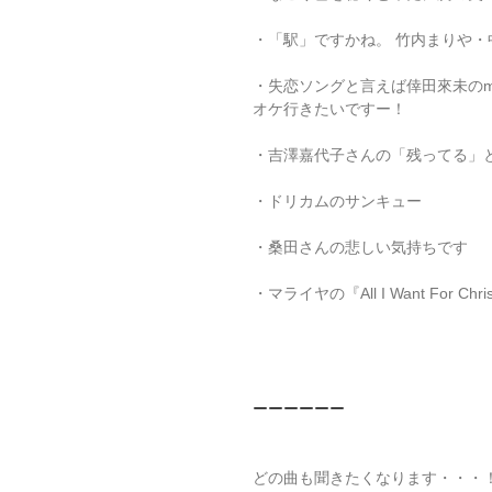
・「駅」ですかね。 竹内まりや
・失恋ソングと言えば倖田來未のmo
オケ行きたいですー！
・吉澤嘉代子さんの「残ってる」
・ドリカムのサンキュー
・桑田さんの悲しい気持ちです
・マライヤの『All I Want For Chri
ーーーーーー
どの曲も聞きたくなります・・・