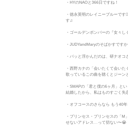
・HYのNAOと366日ですね！ 
・徳永英明のレイニーブルーです🙋
す♫
・ゴールデンボンバーの『女々しく
・JUDYandMaryのそばかすです
・パッと浮かんだのは、研ナオコ
・西野カナの「会いたくて会いた
歌っているこの曲を聴くとジーン
・SMAPの「君と僕の6ヶ月」と
結婚したから、私はものすごく失
・オフコースのさらなら もう40
・プリンセス・プリンセスの「M
せないアドレス…って切ない〜😭