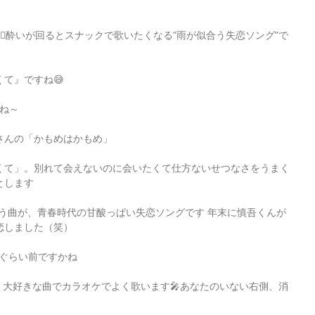
‍♂️酔いが回るとスナックで歌いたくなる"雨が似合う失恋ソング"で
て』ですね😅
かね～
さんの「かもめはかもめ」
くて」。別れて会えないのに会いたくて仕方ないせつなさをうまく
とします
いう曲が、青春時代の甘酸っぱい失恋ソングです 年末に慎吾くんが
恋しました（笑）
年ぐらい前ですかね
」大好きな曲でカラオケでよく歌います🎤あなたのいない右側、消