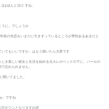
い]はほんと泣け すね、
ように」でしょうか
1年前の失恋をいまだに引きずっているところが男性あるあるだと
ていてもいいですか」はもう聴いたら大変です
うじき新しい彼女と生活を始める元カレのベッドの下に、パールの
詞で忘れられません。
 よく聞いてました。 
es by」ですね 
方がツンとなりますわ🤣