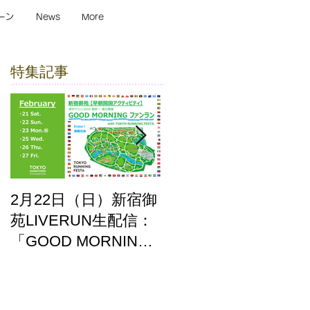
ーン
News
More
特集記事
2月22日（日）新宿御
ここはどーこだ バー
苑LIVERUN生配信：
チャルホノルルマラ
「GOOD MORNING
ソン2025 答え合わせ
ファンラン」with
TOKYO RUNNING
FESTA