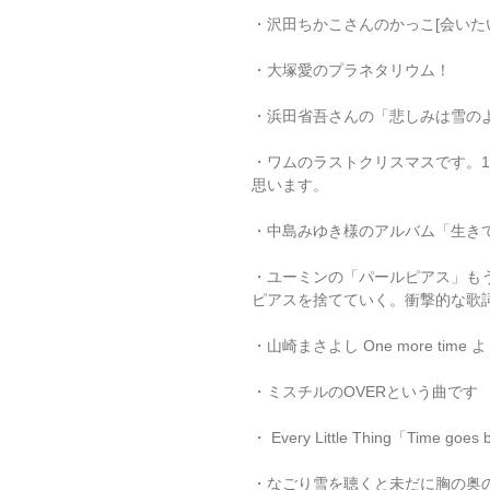
・沢田ちかこさんのかっこ[会いた
・大塚愛のプラネタリウム！
・浜田省吾さんの「悲しみは雪の
・ワムのラストクリスマスです。
思います。
・中島みゆき様のアルバム「生き
・ユーミンの「パールピアス」も
ピアスを捨てていく。衝撃的な歌
・山崎まさよし One more time
・ミスチルのOVERという曲です 
・ Every Little Thing「Time go
・なごり雪を聴くと未だに胸の奥の