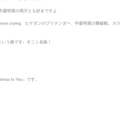
・中森明菜の両方とも好きですよ
on crying、ヒゲダンのプリテンダー、中森明菜の難破船。カラ
という曲です♩すごく名曲！
stmas Is You』です。
！