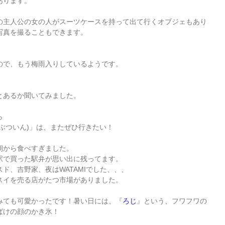
あります。
の主人公の女の人がスーツケースを持って出て行くオブジェもあり
写真を撮ることもできます。
ので、もう梅雨入りしているようです。
とあるか聞いてみました。
ら
くぶついん)」は、またぜひ行きたい！
朝から食べすぎました。
駅で買った駅弁が思い出に残ってます。
ド、吉野家、夜はWATAMIでした、、、
スイを売る店がたつ市場がありました。
みても可愛かったです！暑い日には、『
ろじ
』という、フワフワの
ばけの顔のかき氷！