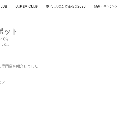
CLUB
SUPER CLUB
ホノルル気分で走ろう2026
企画・キャンペ
ポット
ンでは
ました。
ん専門店を紹介しました
スメ！