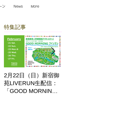
ーン
News
More
特集記事
2月22日（日）新宿御
ここはどーこだ バー
苑LIVERUN生配信：
チャルホノルルマラ
「GOOD MORNING
ソン2025 答え合わせ
ファンラン」with
TOKYO RUNNING
FESTA