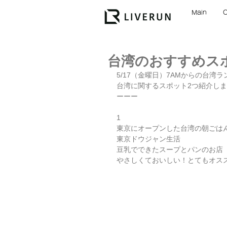
Main
台湾のおすすめス
5/17（金曜日）7AMからの台湾ラ
台湾に関するスポット2つ紹介し
ーーー
1
東京にオープンした台湾の朝ごは
東京ドウジャン生活
豆乳でできたスープとパンのお店
やさしくておいしい！とてもオス