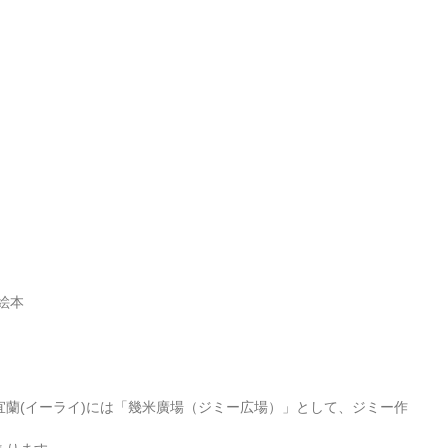
絵本
蘭(イーライ)には「幾米廣場（ジミー広場）」として、ジミー作