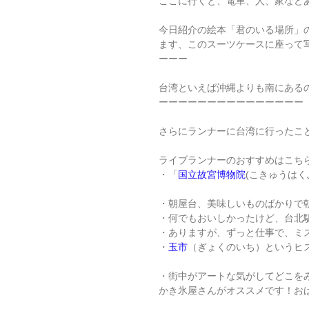
ここに行くと、電車、人、家など
今日紹介の絵本「君のいる場所」
ます、このスーツケースに座って
ーーー
台湾といえば沖縄よりも南にある
ーーーーーーーーーーーーーーー
さらにランナーに台湾に行ったこ
ライブランナーのおすすめはこち
・「
国立故宮博物院
(こきゅうは
・朝屋台、美味しいものばかりで
・何でもおいしかったけど、台北
・ありますが、ずっと仕事で、ミス
・
玉市
（ぎょくのいち）というヒ
・街中がアートな気がしてどこを
かき氷屋さんがオススメです！お