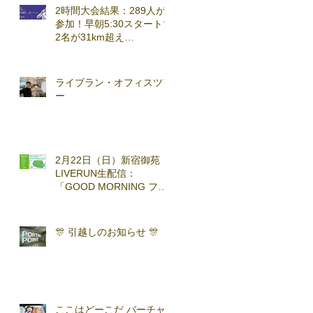
2時間大会結果：289人が
参加！早朝5:30スタートで
2名が31km超え
(2026.3.7)
ライブラン・オフィスツア
ー
2月22日（日）新宿御苑
LIVERUN生配信：
「GOOD MORNING ファ
ンラン」with TOKYO
RUNNING FESTA
🎊 引越しのお知らせ 🎊
ここはどーこだ バーチャ