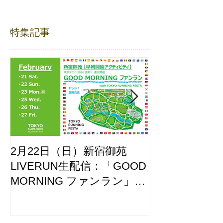
特集記事
2月22日（日）新宿御苑
ここはどーこ
LIVERUN生配信：「GOOD
ホノルルマラソ
MORNING ファンラン」
え合わせ
with TOKYO RUNNING
FESTA