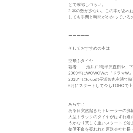
とで確認しづらい。
2 本の数が少ない。この本があ
しても手間と時間がかかっている
ーーーーー
そしておすすめの本は
空飛ぶタイヤ
著者        池井戸潤(半沢直樹
2009年にWOWOWの『ドラマW
2018年にtokioの長瀬智也主
6月にスタートして今もTOHOで
あらすじ
ある日突然起きたトレーラーの脱
大型トラックのタイヤがはずれ道
うかなり悲しく重いスタートで始
整備不良を疑われた運送会社社長