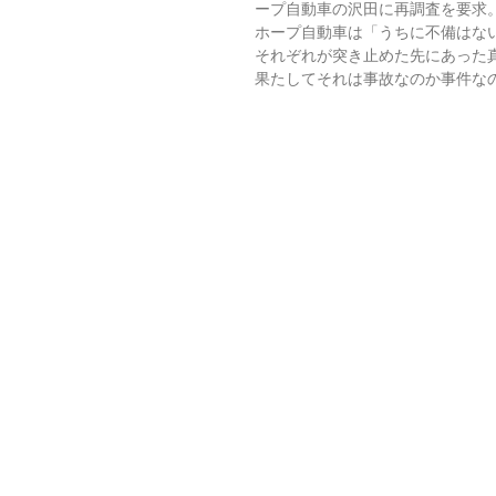
ープ自動車の沢田に再調査を要求
ホープ自動車は「うちに不備はな
それぞれが突き止めた先にあった真
果たしてそれは事故なのか事件な