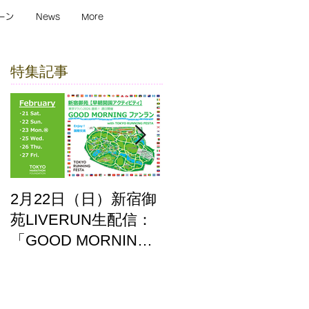
ーン
News
More
特集記事
2月22日（日）新宿御
ここはどーこだ バー
苑LIVERUN生配信：
チャルホノルルマラ
「GOOD MORNING
ソン2025 答え合わせ
ファンラン」with
TOKYO RUNNING
FESTA