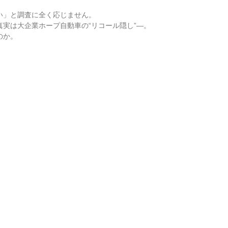
。
い」と調査に全く応じません。
実は大企業ホープ自動車の“リコール隠し”―。
のか。