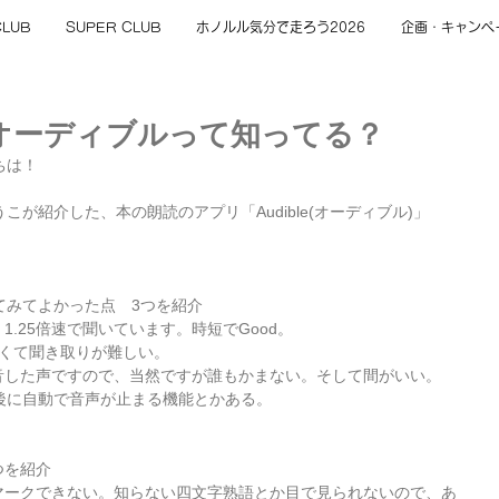
CLUB
SUPER CLUB
ホノルル気分で走ろう2026
企画・キャンペ
オーディブルって知ってる？
ちは！
こが紹介した、本の朗読のアプリ「Audible(オーディブル)」
てみてよかった点　3つを紹介
1.25倍速で聞いています。時短でGood。
早くて聞き取りが難しい。
録音した声ですので、当然ですが誰もかまない。そして間がいい。
分後に自動で音声が止まる機能とかある。
つを紹介
クマークできない。知らない四文字熟語とか目で見られないので、あ