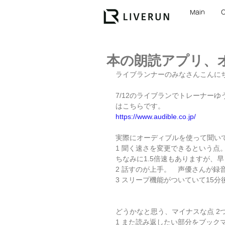
Main
本の朗読アプリ、
ライブランナーのみなさんこんに
7/12のライブランでトレーナーゆう
はこちらです。
https://www.audible.co.jp/
実際にオーディブルを使って聞い
1 聞く速さを変更できるという点。
ちなみに1.5倍速もありますが、
2 話すのが上手。　声優さんが
3 スリープ機能がついていて15
どうかなと思う、マイナスな点 2
1 また読み返したい部分をブッ