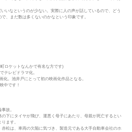
ればいいなというのが少ない。実際に人の声が話しているので、どう
ので、まだ数は多くないのかなという印象です。
や、下町ロケットなんかで有名な方です)
』でテレビドラマ化。
演で映画化。池井戸にとって初の映画化作品となる。
上映中です！
輪事故。
路の下にタイヤが飛び、運悪く母子にあたり、母親が死亡するとい
まります。
・赤松は、車両の欠陥に気づき、製造元である大手自動車会社のホ