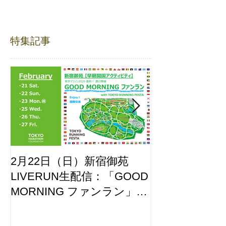
特集記事
2月22日（日）新宿御苑
ここはどーこ
LIVERUN生配信：「GOOD
ホノルルマラソ
MORNING ファンラン」
え合わせ
with TOKYO RUNNING
FESTA