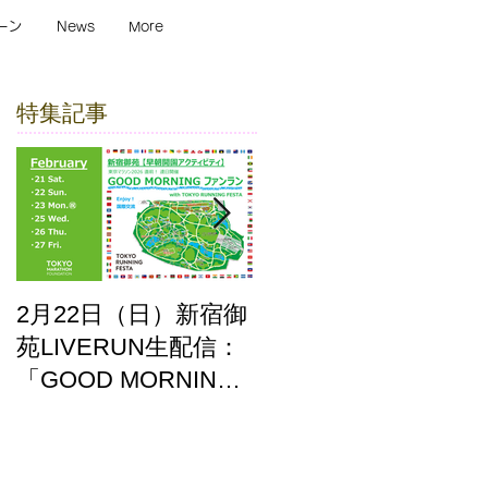
ーン
News
More
特集記事
2月22日（日）新宿御
ここはどーこだ バー
苑LIVERUN生配信：
チャルホノルルマラ
「GOOD MORNING
ソン2025 答え合わせ
ファンラン」with
TOKYO RUNNING
FESTA