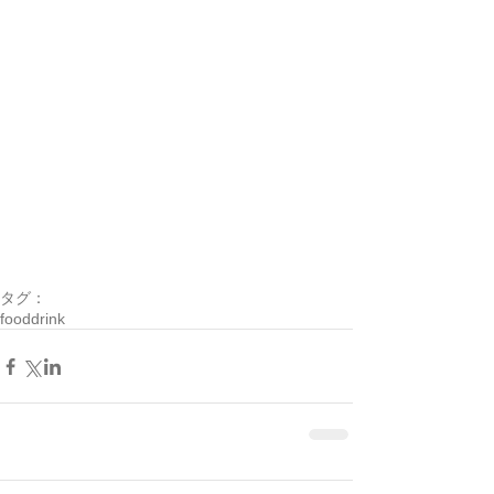
タグ：
food
drink