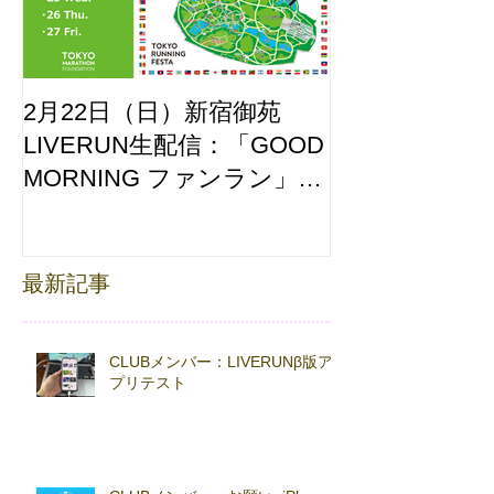
2月22日（日）新宿御苑
ここはどーこ
LIVERUN生配信：「GOOD
ホノルルマラソ
MORNING ファンラン」
え合わせ
with TOKYO RUNNING
FESTA
最新記事
CLUBメンバー：LIVERUNβ版ア
プリテスト