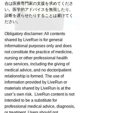
合は医療専門家の支援を求めてくださ
い。医学的アドバイスを無視したり、
診断を遅らせたりすることは避けてく
ださい。
Obligatory disclaimer: All contents 
shared by LiveRun is for general 
informational purposes only and does 
not constitute the practice of medicine, 
nursing or other professional health 
care services, including the giving of 
medical advice, and no doctor/patient 
relationship is formed. The use of 
information provided by LiveRun or 
materials shared by LiveRun is at the 
user’s own risk.  LiveRun content is not 
intended to be a substitute for 
professional medical advice, diagnosis, 
or treatment. Users should not 