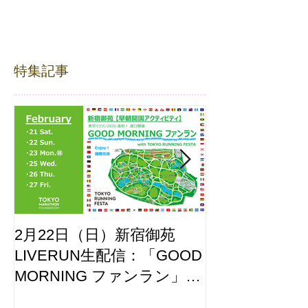
特集記事
2月22日（日）新宿御苑
ここはどーこ
LIVERUN生配信：「GOOD
ホノルルマラソ
MORNING ファンラン」
え合わせ
with TOKYO RUNNING