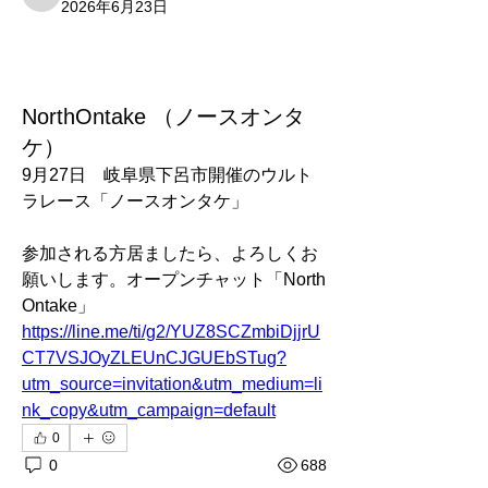
命を大事に ヒロアキ
2026年6月23日
NorthOntake （ノースオンタ
ケ）
9月27日　岐阜県下呂市開催のウルト
ラレース「ノースオンタケ」
参加される方居ましたら、よろしくお
願いします。オープンチャット「North 
Ontake」
https://line.me/ti/g2/YUZ8SCZmbiDjjrU
CT7VSJOyZLEUnCJGUEbSTug?
utm_source=invitation&utm_medium=li
nk_copy&utm_campaign=default
0
0
688