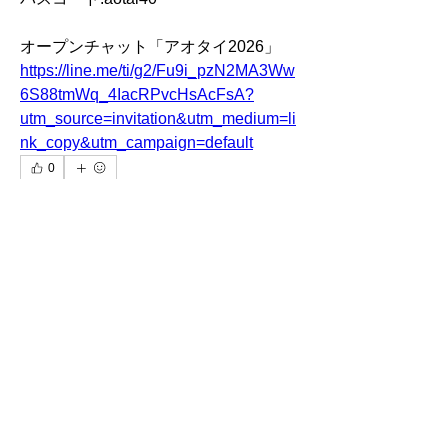
オープンチャット「アオタイ2026」
https://line.me/ti/g2/Fu9i_pzN2MA3Ww
グループについて
6S88tmWq_4IacRPvcHsAcFsA?
日本全国で行われるリアルライブラン
utm_source=invitation&utm_medium=li
イベントの告知グループです。 注意事
nk_copy&utm_campaign=default
項 この掲示板には非公式イベントも含
0
まれています。
...
0
644
続きを読む
jp.yukkotann
メンバー
jp.yukkotann
2026年6月22日
LiveRun
フォロー
LR金沢マラソン2026オプチャ
のご案内
Robin
フォロー
Robin
ポピー
フォロー
ポピー
金沢マラソン抽選発表いかがでした
か？
アイランド
アイランド
フォロー