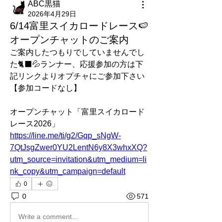
ABC黒猫
2026年4月29日
6/14富里スイカロードレース🍉
オープンチャットのご案内
ご案内したつもりでしていませんでし
た🐈‍⬛💦ランナー、応援参加の方は下
記リンクよりオプチャにご参加下さい
【参加コードなし】
オープンチャット「富里スイカロード
レース2026」
https://line.me/ti/g2/Gqp_sNgW-
7QtJsgZwer0YU2LentN6y8X3whxXQ?
utm_source=invitation&utm_medium=li
nk_copy&utm_campaign=default
0
0
571
Write a comment...