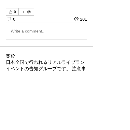
0
0
201
Write a comment...
關於
日本全国で行われるリアルライブラン
イベントの告知グループです。 注意事
項 この掲示板には非公式イベントも含
まれています。
...
閱讀更多
會員
LiveRun
追蹤
Robin
追蹤
Robin