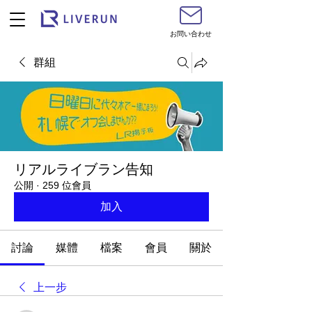
お問い合わせ
群組
リアルライブラン告知
公開
·
259 位會員
加入
討論
媒體
檔案
會員
關於
上一步