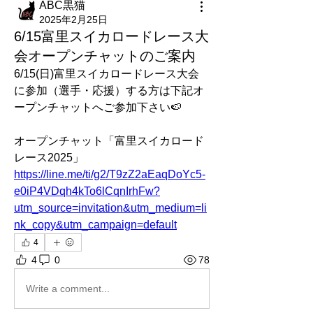
ABC黒猫
2025年2月25日
6/15富里スイカロードレース大
会オープンチャットのご案内
6/15(日)富里スイカロードレース大会
に参加（選手・応援）する方は下記オ
ープンチャットへご参加下さい🍉
オープンチャット「富里スイカロード
レース2025」
https://line.me/ti/g2/T9zZ2aEaqDoYc5-
e0iP4VDqh4kTo6lCqnIrhFw?
utm_source=invitation&utm_medium=li
nk_copy&utm_campaign=default
4
4
0
78
Write a comment...