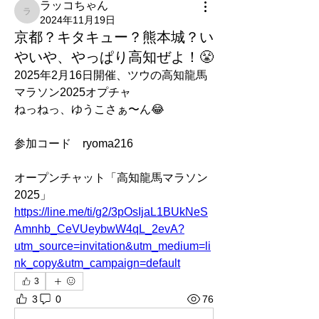
ラッコちゃん
ラッコちゃん
2024年11月19日
京都？キタキュー？熊本城？い
やいや、やっぱり高知ぜよ！😤
2025年2月16日開催、ツウの高知龍馬
マラソン2025オプチャ
ねっねっ、ゆうこさぁ〜ん😂
参加コード　ryoma216
オープンチャット「高知龍馬マラソン
2025」
https://line.me/ti/g2/3pOsIjaL1BUkNeS
Amnhb_CeVUeybwW4qL_2evA?
utm_source=invitation&utm_medium=li
nk_copy&utm_campaign=default
3
3
0
76